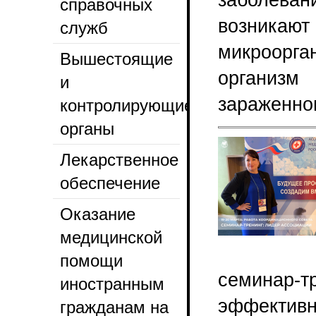
заболева
справочных
возникают
служб
микроорга
Вышестоящие
организ
и
зараженног
контролирующие
органы
Лекарственное
обеспечение
Оказание
медицинской
помощи
семинар-т
иностранным
эффект
гражданам на