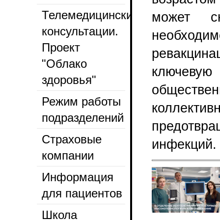
Телемедицинские
может сн
консультации.
необхо
Проект
ревакцин
"Облако
ключев
здоровья"
обществе
Режим работы
коллек
подразделений
предотвр
Страховые
инфекций.
компании
Информация
для пациентов
Школа