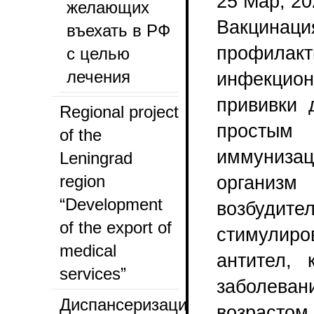
25 Мар, 20
желающих
Вакцинаци
въехать в РФ
профилак
с целью
лечения
инфекцион
прививки 
Regional project
простым
of the
иммунизац
Leningrad
region
организм
“Development
возбудите
of the export of
стимулиро
medical
антител, 
services”
заболеван
Диспансеризация
возрастом