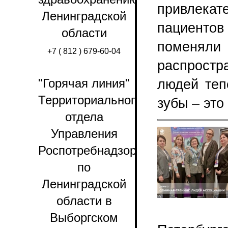
привлекат
Ленинградской
пациенто
области
поменяли
+7 ( 812 ) 679-60-04
распрост
"Горячая линия"
людей теп
Территориального
зубы – это
отдела
Управления
Роспотребнадзора
по
Ленинградской
области в
Выборгском