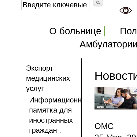
Форма поиска
Поиск
Главное меню
О больнице
Пол
Амбулатори
Экспорт
Новост
медицинских
услуг
Информационная
памятка для
иностранных
ОМС
граждан ,