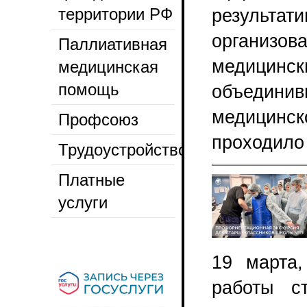
территории РФ
результа
организо
Паллиативная
медицинск
медицинская
помощь
объедини
медицинск
Профсоюз
проходило 
Трудоустройство
Платные
услуги
19 марта,
работы с