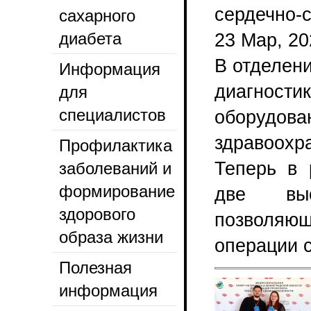
сердечно-
сахарного
диабета
23 Мар, 20
В отделен
Информация
диагности
для
специалистов
оборудова
здравоохр
Профилактика
Теперь в 
заболеваний и
формирование
две высо
здорового
позволя
образа жизни
операции 
Полезная
информация