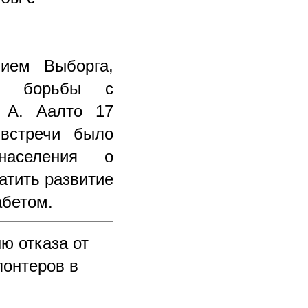
нием Выборга,
ню борьбы с
 А. Аалто 17
встречи было
населения о
атить развитие
абетом.
ю отказа от
лонтеров в