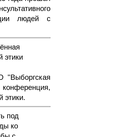
нсультативного
ации людей с
ённая
й этики
О "Выборгская
ь конференция,
 этики.
ть под
ды ко
бы с