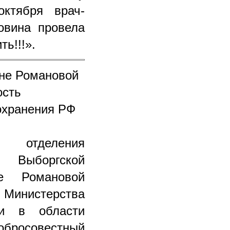
ктября врач-
овина провела
ь!!!».
ане Романовой
ость
охранения РФ
 отделения
 Выборгской
е Романовой
инистерства
ги в области
обросовестный