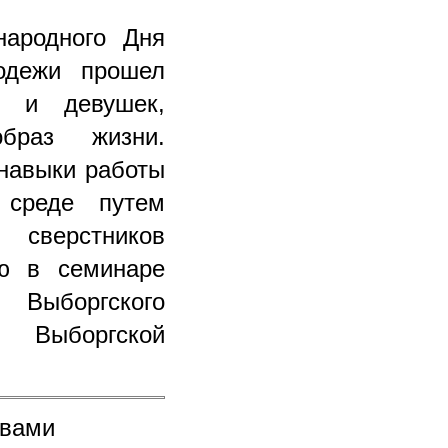
народного Дня
одежи прошел
 и девушек,
браз жизни.
 навыки работы
 среде путем
сверстников
ию в семинаре
 Выборгского
и Выборгской
 вами