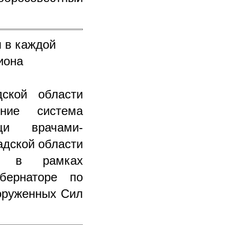
я в каждой
иона
ской области
ение система
щи врачами-
адской области
ил в рамках
убернаторе по
ооруженных Сил