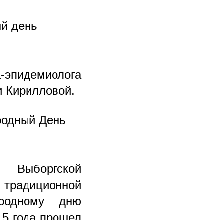
ый день
-эпидемиолога
и Кирилловой.
родный День
Выборгской
 традиционной
родному дню
15 года прошел