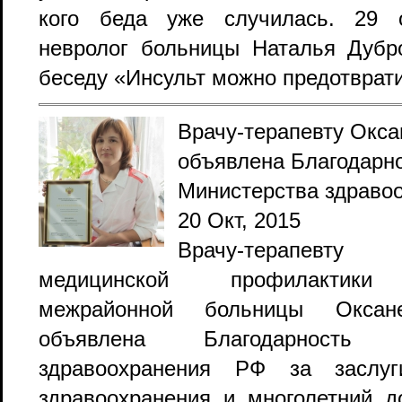
кого беда уже случилась. 29 о
невролог больницы Наталья Дубр
беседу «Инсульт можно предотвратит
Врачу-терапевту Окс
объявлена Благодарн
Министерства здраво
20 Окт, 2015
Врачу-терапевту
медицинской профилактики
межрайонной больницы Оксан
объявлена Благодарность М
здравоохранения РФ за заслу
о
здравоохранения и многолетний д