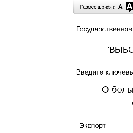
Перейти к основному содержанию
Размер шрифта:
Государственное
"ВЫБ
Форма поиска
Поиск
Главное м
О боль
Экспорт