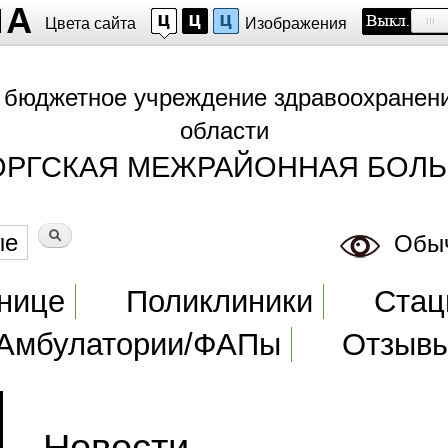
Цвета сайта
Изображения
 бюджетное учреждение здравоохранен
области
ОРГСКАЯ МЕЖРАЙОННАЯ БОЛЬ
Обычн
еню
нице
Поликлиники
Стац
Амбулатории/ФАПы
Отзыв
Новости