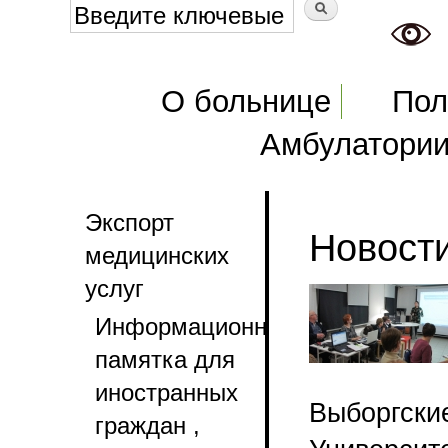
Форма поиска
Поиск
Главное меню
О больнице
Пол
Амбулатори
Экспорт
Новост
медицинских
услуг
Информационная
памятка для
иностранных
Выборгс
граждан ,