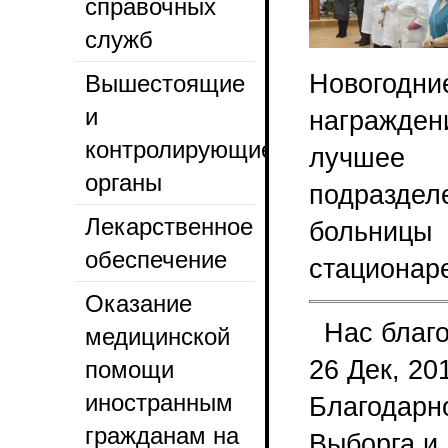
справочных
служб
Новогодн
Вышестоящие
и
награжде
контролирующие
лучшее 
органы
подразде
Лекарственное
больницы
обеспечение
стационар
Оказание
Нас благ
медицинской
26 Дек, 20
помощи
иностранным
Благодарн
гражданам на
Выборга и