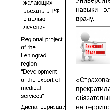
Университ
желающих
навыки э
въехать в РФ
врачу.
с целью
лечения
Regional project
of the
Leningrad
region
“Development
«Страхо
of the export of
medical
прекрат
services”
обязатель
Диспансеризация
на террито