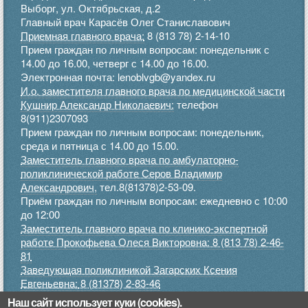
Выборг, ул. Октябрьская, д.2
Главный врач Карасёв Олег Станиславович
Приемная главного врача:
8 (813 78) 2-14-10
Прием граждан по личным вопросам: понедельник с
14.00 до 16.00, четверг с 14.00 до 16.00.
Электронная почта: lenoblvgb@yandex.ru
И.о. заместителя главного врача по медицинской части
Кушнир Александр Николаевич:
телефон
8(911)2307093
Прием граждан по личным вопросам: понедельник,
среда и пятница с 14.00 до 15.00.
Заместитель главного врача по амбулаторно-
поликлинической работе Серов Владимир
Александрович,
тел.8(81378)2-53-09.
Приём граждан по личным вопросам: ежедневно с 10:00
до 12:00
Заместитель главного врача по клинико-экспертной
работе Прокофьева Олеся Викторовна: 8 (813 78) 2-46-
81
Заведующая поликлиникой Загарских Ксения
Евгеньевна:
8 (81378) 2-83-46
Прием граждан по личным вопросам: понедельник,
Наш сайт использует куки (cookies).