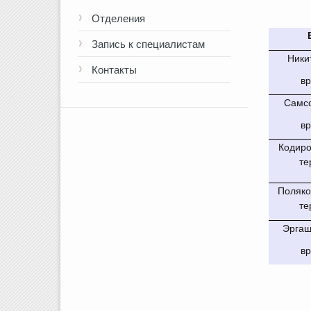
Отделения
Запись к специалистам
Ники
Контакты
в
Самсо
в
Кодиро
те
Поляков
те
Эргаш
в