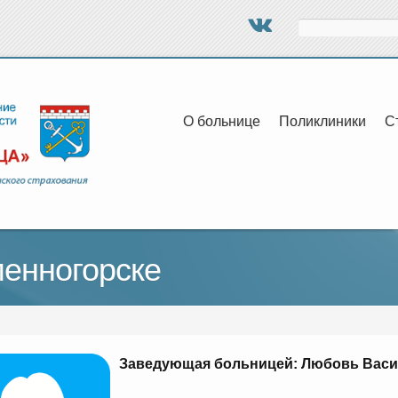
Поиск
О больнице
Поликлиники
С
менногорске
Заведующая больницей: Любовь Васи