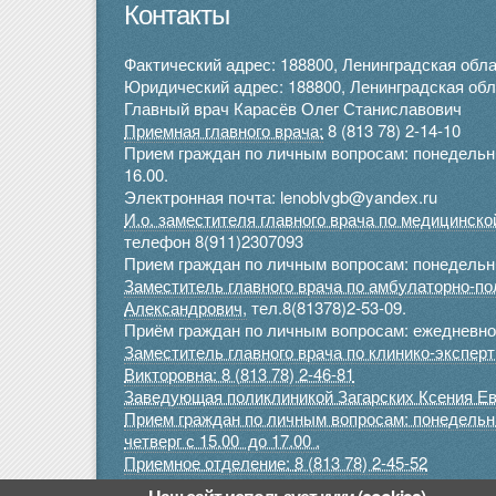
Контакты
Фактический адрес: 188800, Ленинградская облас
Юридический адрес: 188800, Ленинградская облас
Главный врач Карасёв Олег Станиславович
Приемная главного врача:
8 (813 78) 2-14-10
Прием граждан по личным вопросам: понедельник 
16.00.
Электронная почта: lenoblvgb@yandex.ru
И.о. заместителя главного врача по медицинск
телефон 8(911)2307093
Прием граждан по личным вопросам: понедельник
Заместитель главного врача по амбулаторно-п
Александрович,
тел.8(81378)2-53-09.
Приём граждан по личным вопросам: ежедневно 
Заместитель главного врача по клинико-экспе
Викторовна: 8 (813 78) 2-46-81
Заведующая поликлиникой Загарских Ксения Ев
Прием граждан по личным вопросам: понедельник
четверг с 15.00 до 17.00 .
Приемное отделение:
8 (813 78) 2-45-52