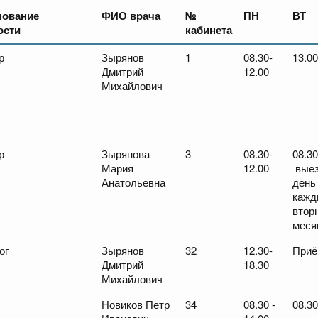
нование
ФИО врача
№
ПН
ВТ
ости
кабинета
р
Зырянов
1
08.30-
13.00
Дмитрий
12.00
Михайлович
р
Зырянова
3
08.30-
08.30
Мария
12.00
выез
Анатольевна
день
кажд
втор
меся
ог
Зырянов
32
12.30-
Приё
Дмитрий
18.30
Михайлович
Новиков Петр
34
08.30 -
08.30