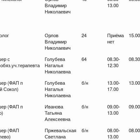
Владимир
13.00
Николаевич
олог
Орлов
24
Приёма
15.00
Владимир
нет
Николаевич
ер с
Голубева
64
08.30-
08.30
обяз.уч.терапевта
Наталья
12.30
Николаевна
ер (ФАП п
Голубева
б/н
13.00-
13.00
й Сокол)
Наталья
17.00
Николаевна
ер (ФАП п
Иванова
б/н
09.00-
09.00
о)
Татьяна
13.00
Алексеевна
ер (ФАП
Пржевальская
б/н
08.00-
08.00
лево)
Светлана
13.00