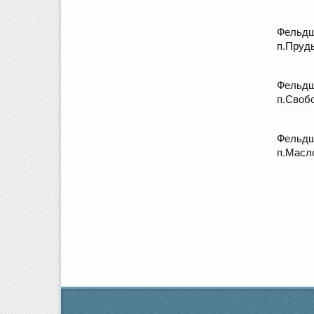
Фельдш
п.Пруд
Фельдш
п.Своб
Фельдш
п.Масл