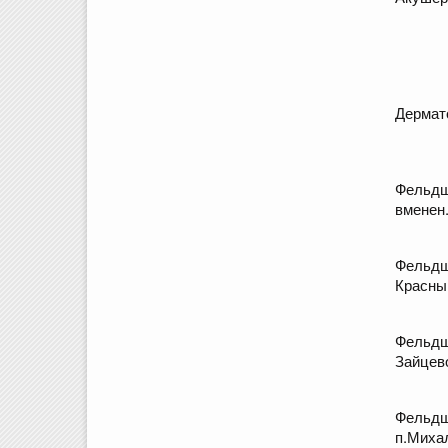
Дермат
Фельдш
вменен.
Фельдш
Красны
Фельдш
Зайцев
Фельдш
п.Миха