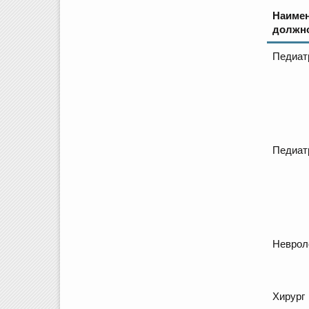
Наиме
должн
Педиат
Педиат
Неврол
Хирург