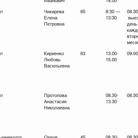
Иванович
14.00
вт
Чикирева
65
8:30 —
08.30
Елена
13:30
выез
Петровна
день
кажд
втор
меся
вт
Кириенко
63
13.00-
09.00
Любовь
15.00
Васильевна
вт
Протопова
08.30-
08.30
Анастасия
13.30
Николаевна
-гинеколог
Орлов
45
08.30-
08.30