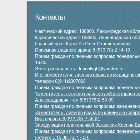
Контакты
Фактический адрес: 188800, Ленинградская облас
Юридический адрес: 188800, Ленинградская облас
Главный врач Карасёв Олег Станиславович
Приемная главного врача:
8 (813 78) 2-14-10
Прием граждан по личным вопросам: понедельник 
16.00.
Электронная почта: lenoblvgb@yandex.ru
И.о. заместителя главного врача по медицинск
телефон 8(911)2307093
Прием граждан по личным вопросам: понедельник
Заместитель главного врача по амбулаторно-п
Александрович,
тел.8(81378)2-53-09.
Приём граждан по личным вопросам: ежедневно 
Заместитель главного врача по клинико-экспе
Викторовна: 8 (813 78) 2-46-81
Заведующая поликлиникой Загарских Ксения Ев
Прием граждан по личным вопросам: понедельник
четверг с 15.00 до 17.00 .