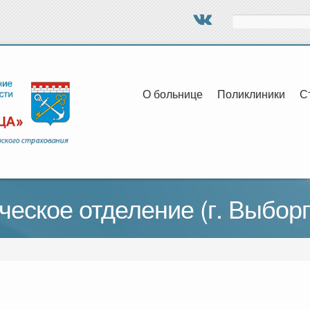
Поиск
О больнице
Поликлиники
С
ческое отделение (г. Выборг