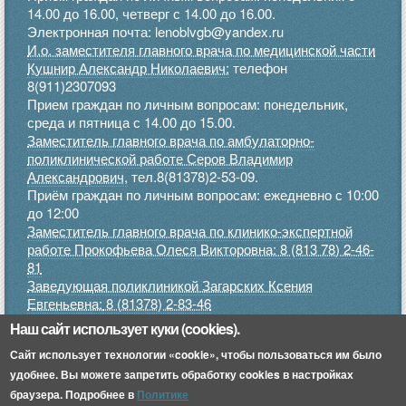
14.00 до 16.00, четверг с 14.00 до 16.00.
Электронная почта: lenoblvgb@yandex.ru
И.о. заместителя главного врача по медицинской части
Кушнир Александр Николаевич:
телефон
8(911)2307093
Прием граждан по личным вопросам: понедельник,
среда и пятница с 14.00 до 15.00.
Заместитель главного врача по амбулаторно-
поликлинической работе Серов Владимир
Александрович,
тел.8(81378)2-53-09.
Приём граждан по личным вопросам: ежедневно с 10:00
до 12:00
Заместитель главного врача по клинико-экспертной
работе Прокофьева Олеся Викторовна: 8 (813 78) 2-46-
81
Заведующая поликлиникой Загарских Ксения
Евгеньевна:
8 (81378) 2-83-46
Прием граждан по личным вопросам: понедельник,
Наш сайт использует куки (cookies).
среда, пятница с 9.00 до 12.00, четверг с 15.00 до 17.00
Сайт использует технологии «cookie», чтобы пользоваться им было
.
удобнее. Вы можете запретить обработку cookies в настройках
Приемное отделение:
8 (813 78) 2-45-52
браузера. Подробнее в
Политике