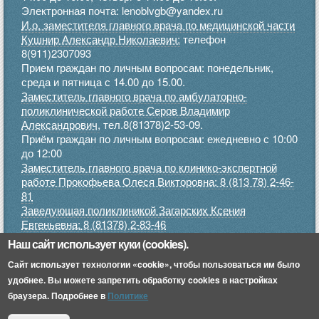
Электронная почта: lenoblvgb@yandex.ru
И.о. заместителя главного врача по медицинской части
Кушнир Александр Николаевич:
телефон
8(911)2307093
Прием граждан по личным вопросам: понедельник,
среда и пятница с 14.00 до 15.00.
Заместитель главного врача по амбулаторно-
поликлинической работе Серов Владимир
Александрович,
тел.8(81378)2-53-09.
Приём граждан по личным вопросам: ежедневно с 10:00
до 12:00
Заместитель главного врача по клинико-экспертной
работе Прокофьева Олеся Викторовна: 8 (813 78) 2-46-
81
Заведующая поликлиникой Загарских Ксения
Евгеньевна:
8 (81378) 2-83-46
Прием граждан по личным вопросам: понедельник,
Наш сайт использует куки (cookies).
среда, пятница с 9.00 до 12.00, четверг с 15.00 до 17.00
Сайт использует технологии «cookie», чтобы пользоваться им было
.
Приемное отделение:
8 (813 78) 2-45-52
удобнее. Вы можете запретить обработку cookies в настройках
браузера. Подробнее в
Политике