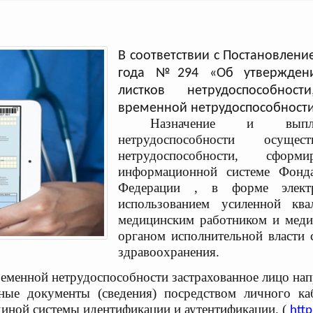
В соответствии с Постановлени
года №294 «Об утверждени
листков нетрудоспособност
временной нетрудоспособности,
Назначение и выпла
нетрудоспособности
осуще
нетрудоспособности,
сформ
информационной системе Фон
Федерации , в форме
элек
использованием усиленной
ква
медицинским работником
и меди
органом исполнительной
власти 
здравоохранения.
временной
нетрудоспособности застрахованное лицо нап
 иные документы
(сведения) посредством личного к
единой системы идентификации
и аутентификации. (
http