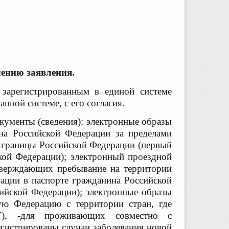
лению заявления.
 зарегистрированным в единой системе
анной системе, с его согласия.
кументы (сведения):
электронные образы
ина Российской
Федерации за пределами
й границы Российской
Федерации (первый
кой Федерации);
электронный проездной
дтверждающих
пребывание на территории
рации в паспорте
гражданина Российской
сийской Федерации);
электронные образы
кую Федерацию
с территории стран, где
oV), -для проживающих совместно
с
регистрированы случаи заболевания новой