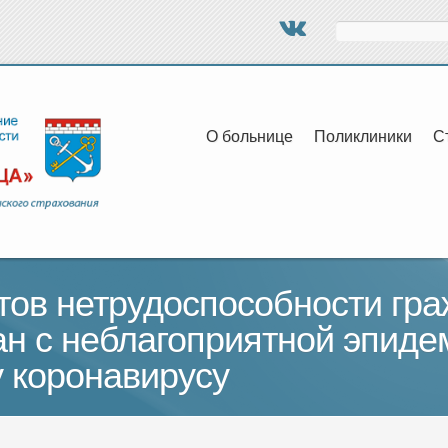
Поиск
О больнице
Поликлиники
С
тов нетрудоспособности гр
ан с неблагоприятной эпиде
у коронавирусу