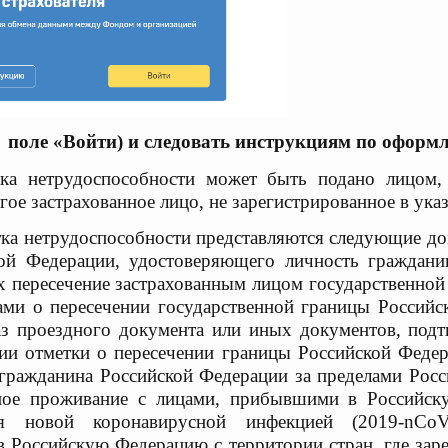
 поле «Войти) и следовать инструкциям по оформ
тка нетрудоспособности может
быть подано лицом,
гое застрахованное лицо,
не зарегистрированное в указ
тка нетрудоспособности
представляются следующие до
кой
Федерации, удостоверяющего личность граждан
их
пересечение застрахованным лицом государственно
ками
о пересечении государственной границы Российс
аз
проездного документа или иных документов, по
вии
отметки о пересечении границы Российской Феде
гражданина Российской Федерации за пределами Рос
тное
проживание с лицами, прибывшими в Российс
ния новой
коронавирусной инфекцией (2019-nC
 в Российскую Федерацию
с территории стран, где за