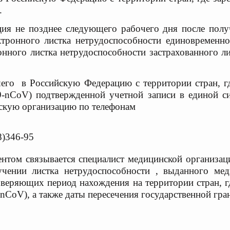
.
ция не позднее
следующего рабочего дня после пол
ктронного листка
нетрудоспособности единовременн
онного листка
нетрудоспособности застрахованного 
его в Российскую Федерацию с территории стран, гд
-nCoV) подтвержденной учетной записи в единой си
скую организацию по телефонам
8)346-95
нтом связывается специалист медицинской организац
учении листка нетрудоспособности , выданного мед
оверяющих период нахождения на территории стран, г
nCoV), а также даты пересечения государственной гр