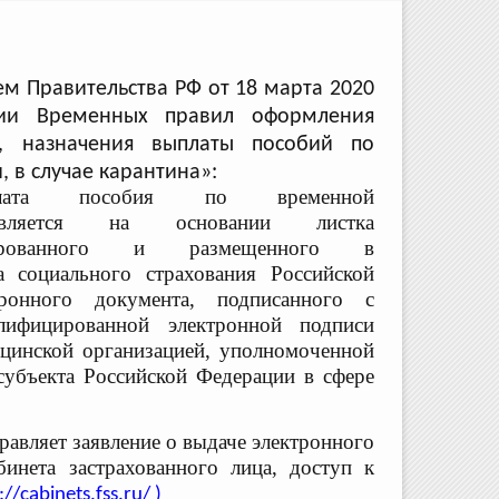
ем Правительства РФ от 18 марта 2020
и Временных правил оформления
и, назначения
выплаты пособий по
 в случае карантина»:
та пособия по временной
ствляется на основании листка
ированного и размещенного в
да
социального страхования Российской
тронного документа, подписанного с
лифицированной электронной подписи
цинской организацией, уполномоченной
субъекта Российской Федерации в сфере
равляет заявление о выдаче
электронного
абинета застрахованного лица, доступ
к
://cabinets.fss.ru/
)