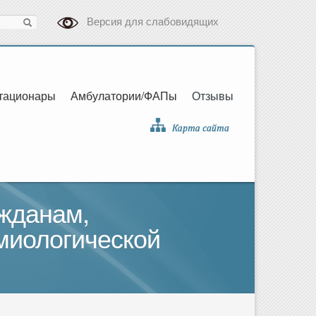
Версия для слабовидящих
тационары
Амбулатории/ФАПы
Отзывы
ажданам,
миологической