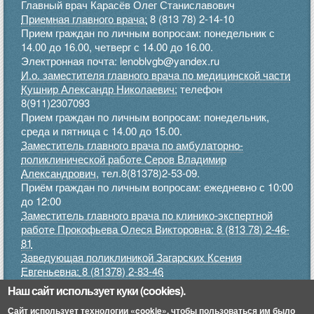
Главный врач Карасёв Олег Станиславович
Приемная главного врача:
8 (813 78) 2-14-10
Прием граждан по личным вопросам: понедельник с
14.00 до 16.00, четверг с 14.00 до 16.00.
Электронная почта: lenoblvgb@yandex.ru
И.о. заместителя главного врача по медицинской части
Кушнир Александр Николаевич:
телефон
8(911)2307093
Прием граждан по личным вопросам: понедельник,
среда и пятница с 14.00 до 15.00.
Заместитель главного врача по амбулаторно-
поликлинической работе Серов Владимир
Александрович,
тел.8(81378)2-53-09.
Приём граждан по личным вопросам: ежедневно с 10:00
до 12:00
Заместитель главного врача по клинико-экспертной
работе Прокофьева Олеся Викторовна: 8 (813 78) 2-46-
81
Заведующая поликлиникой Загарских Ксения
Евгеньевна:
8 (81378) 2-83-46
Прием граждан по личным вопросам: понедельник,
Наш сайт использует куки (cookies).
среда, пятница с 9.00 до 12.00, четверг с 15.00 до 17.00
Сайт использует технологии «cookie», чтобы пользоваться им было
.