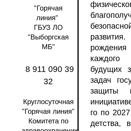
физическ
"Горячая
благопо
линия"
безопасно
ГБУЗ ЛО
развития.
"Выборгская
МБ"
рождения
каждого
8 911 090 39
будущих 
задач гос
32
защиты и
инициатив
Круглосуточная
"Горячая линия"
го по 202
Комитета по
детства, 
здравоохранению