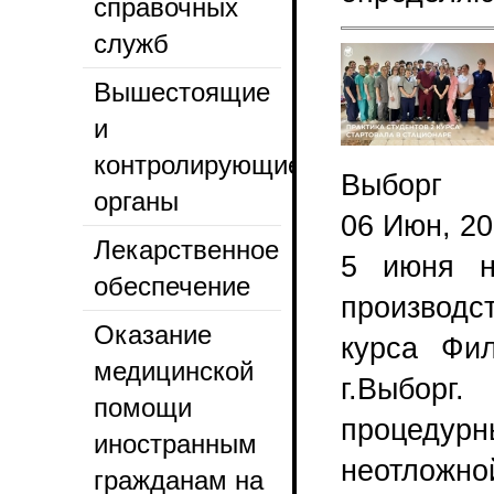
справочных
служб
Вышестоящие
и
контролирующие
Выборг
органы
06 Июн, 2
Лекарственное
5 июня н
обеспечение
производс
Оказание
курса Фи
медицинской
г.Выборг
помощи
процедурн
иностранным
неотложно
гражданам на