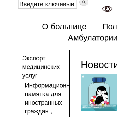
Форма поиска
Поиск
Главное меню
О больнице
Пол
Амбулатори
Экспорт
Новост
медицинских
услуг
Информационная
памятка для
иностранных
граждан ,