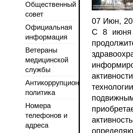
Общественный
совет
07 Июн, 2
Официальная
С 8 июня 
информация
продолжи
Ветераны
здравоо
медицинской
информир
службы
активнос
Антикоррупционная
технологи
политика
подвижны
Номера
приобрета
телефонов и
активно
адреса
определяю