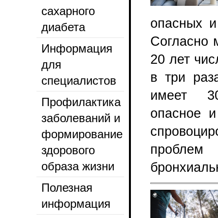
сахарного
опасных и
диабета
Согласно 
Информация
20 лет чи
для
в три раз
специалистов
имеет 30
Профилактика
опасное и
заболеваний и
спровоцир
формирование
проблем
здорового
образа жизни
бронхиальн
Полезная
информация