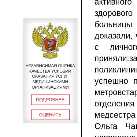
активног
здорово
больниц
доказали, 
с личног
принял
поликлини
успешно п
метровста
отделения
медсестра
Ольга Ча