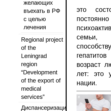
желающих
это сост
въехать в РФ
постоянно
с целью
лечения
психоакт
семьи, 
Regional project
способст
of the
гепатито
Leningrad
region
возраст л
“Development
лет: это 
of the export of
нации.
medical
services”
Диспансеризация