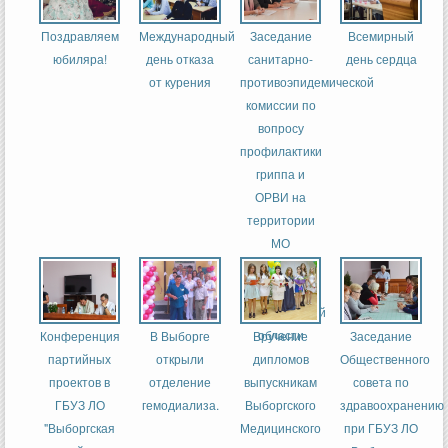
Поздравляем
Международный
Заседание
Всемирный
юбиляра!
день отказа
санитарно-
день сердца
от курения
противоэпидемической
комиссии по
вопросу
профилактики
гриппа и
ОРВИ на
территории
МО
«Выборгский
район»
Ленинградской
области
Конференция
В Выборге
Вручение
Заседание
партийных
открыли
дипломов
Общественного
проектов в
отделение
выпускникам
совета по
ГБУЗ ЛО
гемодиализа.
Выборгского
здравоохранению
"Выборгская
Медицинского
при ГБУЗ ЛО