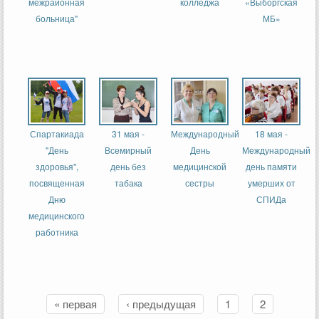
межрайонная
колледжа
«Выборгская
больница"
МБ»
Спартакиада
31 мая -
Международный
18 мая -
"День
Всемирный
День
Международный
здоровья",
день без
медицинской
день памяти
посвященная
табака
сестры
умерших от
Дню
СПИДа
медицинского
работника
« первая
‹ предыдущая
1
2