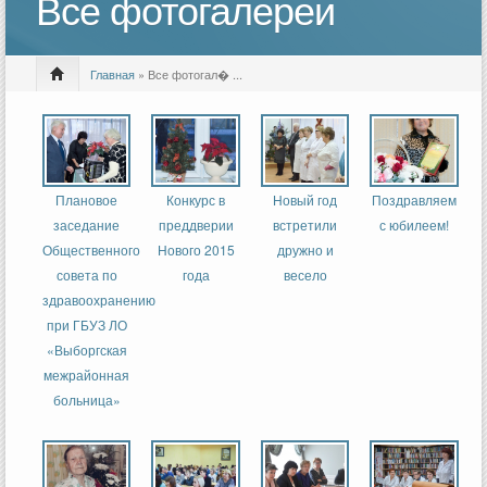
Все фотогалереи
Главная
» Все фотогал� ...
Страницы
Плановое
Конкурс в
Новый год
Поздравляем
заседание
преддверии
встретили
с юбилеем!
Общественного
Нового 2015
дружно и
совета по
года
весело
здравоохранению
при ГБУЗ ЛО
«Выборгская
межрайонная
больница»