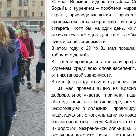
31 мая – Всемирный день без табака. С
Борьба с курением – проблема миров
стран , присоединяющихся к проведе
организация здравоохранения и общ
сигареты, хотя бы, на один день, но
отмечается ежегодно для того, что
никотиновой зависимости .
В этом году с 28 по 31 мая прошла
табачного дыма!».
В эти дни проводилась большая профи
курением среди всех слоев населения
от никотиновой зависимости.
Врачи Центра здоровья и отделения п
31 мая провели акцию на Красной
добровольное участие приняла наша
обследование на смокилайзере, анке
информацией о болезнях, провоциру
индивидуальные консультации по повод
ознаменован открытием Кабинета отка
Выборгской межрайонной больницы. 
окончании которого врач детально 