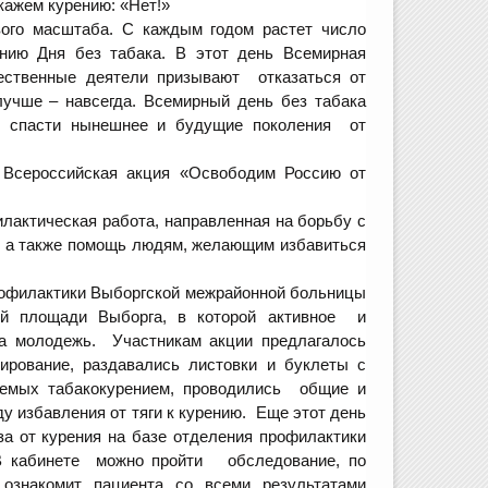
кажем курению: «Нет!»
ого масштаба. С каждым годом растет число
нию Дня без табака. В этот день Всемирная
ественные деятели призывают отказаться от
 лучше – навсегда. Всемирный день без табака
бы спасти нынешнее и будущие поколения от
 Всероссийская акция «Освободим Россию от
лактическая работа, направленная на борьбу с
, а также помощь людям, желающим избавиться
рофилактики Выборгской межрайонной больницы
 площади Выборга, в которой активное и
 молодежь. Участникам акции предлагалось
тирование, раздавались листовки и буклеты с
емых табакокурением, проводились общие и
у избавления от тяги к курению. Еще этот день
за от курения на базе отделения профилактики
В кабинете можно пройти обследование, по
ознакомит пациента со всеми результатами