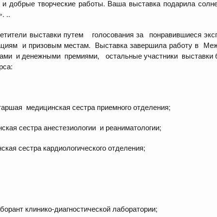
е и добрые творческие работы. Ваша выставка подарила солн
. ..
етители выставки путем голосования за понравившиеся эк
ациям и призовым местам. Выставка завершила работу в Меж
мами и денежными премиями, остальные участники выставки
рса:
таршая медицинская сестра приемного отделения;
ская сестра анестезиологии и реаниматологии;
нская сестра кардиологического отделения;
борант клинико-диагностической лаборатории;