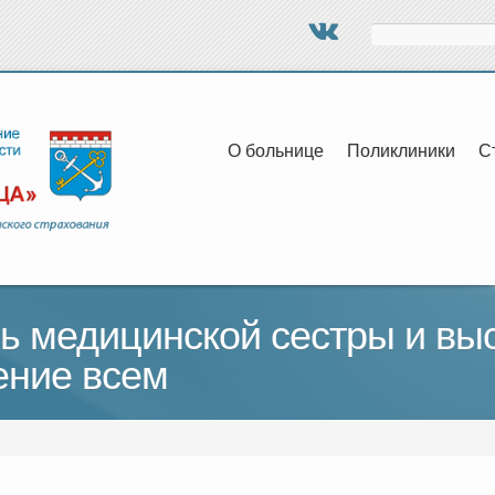
Поиск
О больнице
Поликлиники
С
 медицинской сестры и вы
ение всем