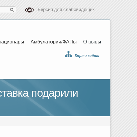
Версия для слабовидящих
тационары
Амбулатории/ФАПы
Отзывы
ставка подарили