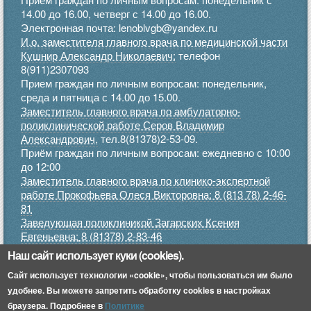
14.00 до 16.00, четверг с 14.00 до 16.00.
Электронная почта: lenoblvgb@yandex.ru
И.о. заместителя главного врача по медицинской части
Кушнир Александр Николаевич:
телефон
8(911)2307093
Прием граждан по личным вопросам: понедельник,
среда и пятница с 14.00 до 15.00.
Заместитель главного врача по амбулаторно-
поликлинической работе Серов Владимир
Александрович,
тел.8(81378)2-53-09.
Приём граждан по личным вопросам: ежедневно с 10:00
до 12:00
Заместитель главного врача по клинико-экспертной
работе Прокофьева Олеся Викторовна: 8 (813 78) 2-46-
81
Заведующая поликлиникой Загарских Ксения
Евгеньевна:
8 (81378) 2-83-46
Прием граждан по личным вопросам: понедельник,
Наш сайт использует куки (cookies).
среда, пятница с 9.00 до 12.00, четверг с 15.00 до 17.00
Сайт использует технологии «cookie», чтобы пользоваться им было
.
Приемное отделение:
8 (813 78) 2-45-52
удобнее. Вы можете запретить обработку cookies в настройках
браузера. Подробнее в
Политике