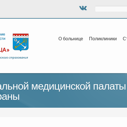
Поиск
О больнице
Поликлиники
С
ьной медицинской палаты 
раны