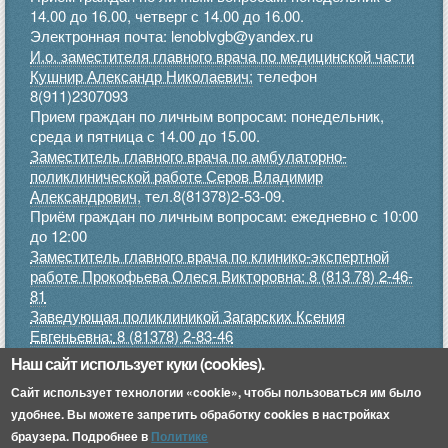
14.00 до 16.00, четверг с 14.00 до 16.00.
Электронная почта: lenoblvgb@yandex.ru
И.о. заместителя главного врача по медицинской части
Кушнир Александр Николаевич:
телефон
8(911)2307093
Прием граждан по личным вопросам: понедельник,
среда и пятница с 14.00 до 15.00.
Заместитель главного врача по амбулаторно-
поликлинической работе Серов Владимир
Александрович,
тел.8(81378)2-53-09.
Приём граждан по личным вопросам: ежедневно с 10:00
до 12:00
Заместитель главного врача по клинико-экспертной
работе Прокофьева Олеся Викторовна: 8 (813 78) 2-46-
81
Заведующая поликлиникой Загарских Ксения
Евгеньевна:
8 (81378) 2-83-46
Прием граждан по личным вопросам: понедельник,
Наш сайт использует куки (cookies).
среда, пятница с 9.00 до 12.00, четверг с 15.00 до 17.00
Сайт использует технологии «cookie», чтобы пользоваться им было
.
удобнее. Вы можете запретить обработку cookies в настройках
Приемное отделение:
8 (813 78) 2-45-52
браузера. Подробнее в
Политике