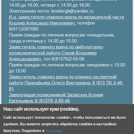
14.00 до 16.00, четверг с 14.00 до 16.00.
Электронная почта: lenoblvgb@yandex.ru
И.о. заместителя главного врача по медицинской части
Кушнир Александр Николаевич:
телефон
8(911)2307093
Прием граждан по личным вопросам: понедельник,
среда и пятница с 14.00 до 15.00.
Заместитель главного врача по амбулаторно-
поликлинической работе Серов Владимир
Александрович,
тел.8(81378)2-53-09.
Приём граждан по личным вопросам: ежедневно с 10:00
до 12:00
Заместитель главного врача по клинико-экспертной
работе Прокофьева Олеся Викторовна: 8 (813 78) 2-46-
81
Заведующая поликлиникой Загарских Ксения
Евгеньевна:
8 (81378) 2-83-46
Прием граждан по личным вопросам: понедельник,
Наш сайт использует куки (cookies).
среда, пятница с 9.00 до 12.00, четверг с 15.00 до 17.00
Сайт использует технологии «cookie», чтобы пользоваться им было
.
Приемное отделение:
8 (813 78) 2-45-52
удобнее. Вы можете запретить обработку cookies в настройках
браузера. Подробнее в
Политике