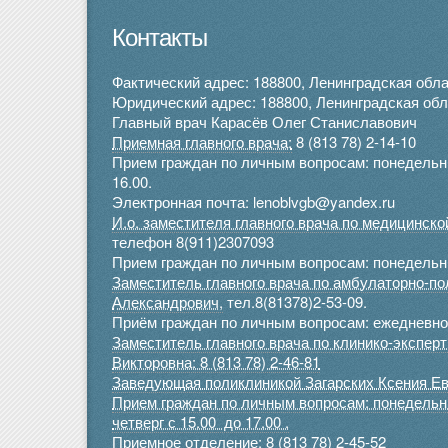
Контакты
Фактический адрес: 188800, Ленинградская облас
Юридический адрес: 188800, Ленинградская облас
Главный врач Карасёв Олег Станиславович
Приемная главного врача:
8 (813 78) 2-14-10
Прием граждан по личным вопросам: понедельник 
16.00.
Электронная почта: lenoblvgb@yandex.ru
И.о. заместителя главного врача по медицинск
телефон 8(911)2307093
Прием граждан по личным вопросам: понедельник
Заместитель главного врача по амбулаторно-п
Александрович,
тел.8(81378)2-53-09.
Приём граждан по личным вопросам: ежедневно 
Заместитель главного врача по клинико-экспе
Викторовна: 8 (813 78) 2-46-81
Заведующая поликлиникой Загарских Ксения Ев
Прием граждан по личным вопросам: понедельник
четверг с 15.00 до 17.00 .
Приемное отделение:
8 (813 78) 2-45-52