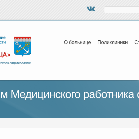
Поиск
О больнице
Поликлиники
С
м Медицинского работника 