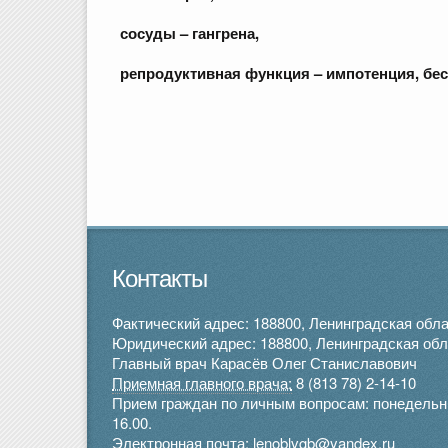
сосуды
–
гангрена
,
репродуктивная
функция
–
импотенция
,
бе
Контакты
Фактический адрес: 188800, Ленинградская облас
Юридический адрес: 188800, Ленинградская облас
Главный врач Карасёв Олег Станиславович
Приемная главного врача:
8 (813 78) 2-14-10
Прием граждан по личным вопросам: понедельник 
16.00.
Электронная почта: lenoblvgb@yandex.ru