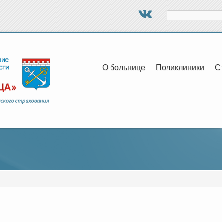
Поиск
О больнице
Поликлиники
С
!