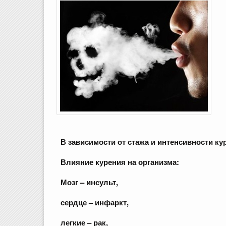
В
зависимости
от
стажа
и
интенсивности
ку
Влияние
курения
на
организма:
Мозг
–
инсульт
,
сердце
–
инфаркт
,
легкие
–
рак
,