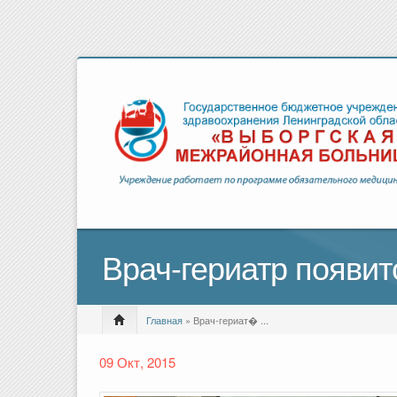
Врач-гериатр появит
Главная
» Врач-гериат� ...
09 Окт, 2015