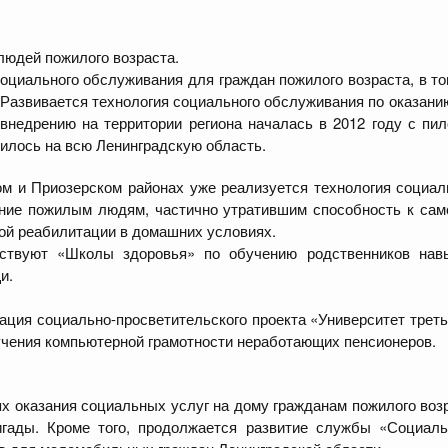
 людей пожилого возраста.
оциального обслуживания для граждан пожилого возраста, в т
Развивается технология социального обслуживания по оказан
внедрению на территории региона началась в 2012 году с пил
нилось на всю Ленинградскую область.
ом и Приозерском районах уже реализуется технология социа
ание пожилым людям, частично утратившим способность к са
ой реабилитации в домашних условиях.
ействуют «Школы здоровья» по обучению родственников на
щи.
ация социально-просветительского проекта «Университет треть
учения компьютерной грамотности неработающих пенсионеров.
ях оказания социальных услуг на дому гражданам пожилого во
гады. Кроме того, продолжается развитие службы «Социальн