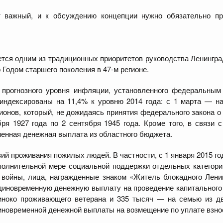
т важный, и к обсуждению концепции нужно обязательно пр
тся одним из традиционных приоритетов руководства Ленинград
Годом старшего поколения в 47-м регионе.
з прогнозного уровня инфляции, установленного федеральны
индексированы на 11,4% к уровню 2014 года: с 1 марта — на 
ионов, который, не дожидаясь принятия федерального закона о 
ря 1927 года по 2 сентября 1945 года. Кроме того, в связи
енная денежная выплата из областного бюджета.
 проживания пожилых людей. В частности, с 1 января 2015 го
полнительной мере социальной поддержки отдельных категорий
войны, лица, награжденные знаком «Житель блокадного Ленин
единовременную денежную выплату на проведение капитальног
иноко проживающего ветерана и 335 тысяч — на семью из дв
иновременной денежной выплаты на возмещение по уплате взно