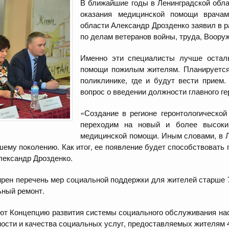
В ближайшие годы в Ленинградской обла
оказания медицинской помощи врачам
области Александр Дрозденко заявил в р
по делам ветеранов войны, труда, Воору
Именно эти специалисты лучше остал
помощи пожилым жителям. Планируется,
поликлинике, где и будут вести прием
вопрос о введении должности главного г
«Создание в регионе геронтологическо
переходим на новый и более высоки
медицинской помощи. Иным словами, в Л
му поколению. Как итог, ее появление будет способствовать 
лександр Дрозденко.
рен перечень мер социальной поддержки для жителей старше 7
ьный ремонт.
уют Концепцию развития системы социального обслуживания нас
ности и качества социальных услуг, предоставляемых жителям 4