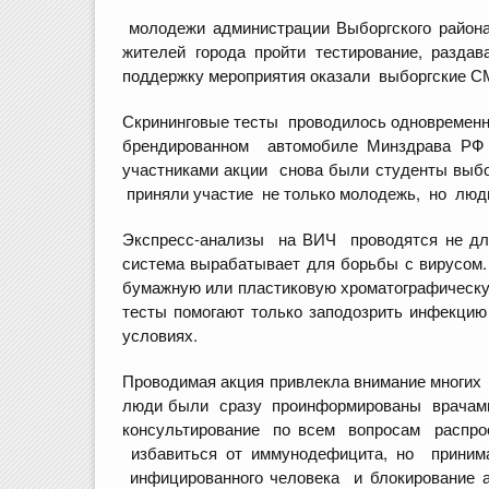
молодежи администрации Выборгского район
жителей города пройти тестирование, раз
поддержку мероприятия оказали выбо
Скрининговые тесты проводилось одновременн
брендированном автомобиле Минздрава РФ 
участниками акции снова были студенты выбо
приняли участие не только молодежь, но люди 
Экспресс-анализы на ВИЧ проводятся не для
система вырабатывает для борьбы с вирусом.
бумажную или пластиковую хроматографическую 
тесты помогают только заподозрить инфекци
условиях.
Проводимая акция привлекла внимание многих 
люди были сразу проинформированы врачами 
консультирование по всем вопросам распро
избавиться от иммунодефицита, но принима
инфицированного человека и блокирование а