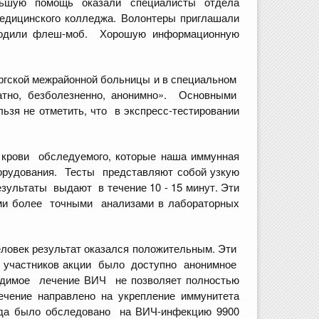
ьшую помощь оказали специалисты отдела
дицинского колледжа. Волонтеры приглашали
оводили флеш-моб. Хорошую информационную
ргской межрайонной больницы и в специальном
тно, безболезненно, анонимно». Основными
зя не отметить, что в экспресс-тестировании
 крови обследуемого, которые наша иммунная
борудования. Тесты представляют собой узкую
езультаты выдают в течение 10 - 15 минут. Эти
ими более точными анализами в лабораторных
еловек результат оказался положительным. Эти
х участников акции было доступно анонимное
одимое лечение ВИЧ не позволяет полностью
чение направлено на укрепление иммунитета
года было обследовано на ВИЧ-инфекцию 9900