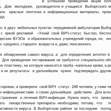
В успешном проведении акции бол
а, Дом молодежи, руководители и учащиеся Выборгского ме
давали красные ленточки и информационные материалы, пр
ргские СМИ.
о в двух мобильных пунктах: передвижной амбулатории Выбо
с яркой рекламой «Узнай свой ВИЧ-статус быстро, беспла
ргских ВУЗОв и образовательных учреждений города, но, нель
среднего, старшего возраста и, даже, пенсионного.
 обнаружения самого вируса, а для определения антител в
 Для проведения тестирования не требуется специального о
пластинку, на которую наносится проба –капельки крови, а р
ю и их результаты в дальнейшем нужно подтверждать друг
горожан, а проверили свой ВИЧ статус 249 человек, у семи ч
инфекционистами о своих дальнейших действиях . Для все
странения и лечения ВИЧ-инфекции. Нужно знать, что пров
ть лекарственные препараты необходимо, потому, что ле
ктивности вируса. В Выборгском районе за последние пол