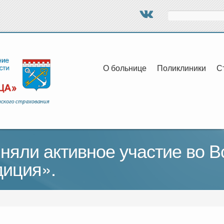
Поиск
О больнице
Поликлиники
С
няли активное участие во В
диция».