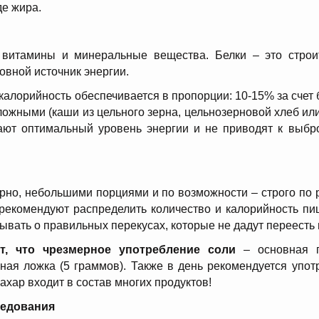
де жира.
 витамины и минеральные вещества. Белки – это стро
овной источник энергии.
алорийность обеспечивается в пропорции: 10-15% за счет б
жными (каши из цельного зерна, цельнозерновой хлеб или
ают оптимальный уровень энергии и не приводят к выбр
лярно, небольшими порциями и по возможности – строго п
и рекомендуют распределить количество и калорийность п
бывать о правильных перекусах, которые не дадут переесть
, что чрезмерное употребление соли
– основная п
йная ложка (5 граммов). Также в день рекомендуется упо
сахар входит в состав многих продуктов!
ледования