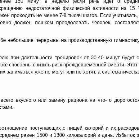
енее 150 минут в неделю (если речь идет о средне
ащению недостаточной физической активности на 15 
жен проходить не менее 7-8 тысяч шагов. Если учитывать,
невно должен пешком преодолевать человек, составля
ебе небольшие перерывы на производственную гимнастику
елю при длительности тренировок от 30-40 минут будут 
же способны снизить риск преждевременной смерти. Этот 
них заниматься уже не могут или не хотят, а систематичес
всего вкусного или замену рациона на что-то дорогосто
ктами.
оотношение поступающих с пищей калорий и их расходо
 среднем равен 1500 и 1300 килокалорий в день. Избыток