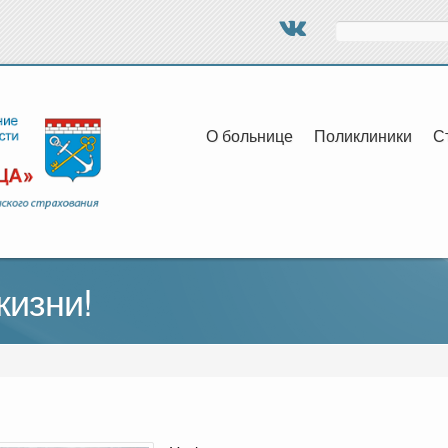
Поиск
О больнице
Поликлиники
С
жизни!