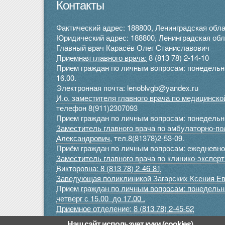
Контакты
Фактический адрес: 188800, Ленинградская облас
Юридический адрес: 188800, Ленинградская облас
Главный врач Карасёв Олег Станиславович
Приемная главного врача:
8 (813 78) 2-14-10
Прием граждан по личным вопросам: понедельник 
16.00.
Электронная почта: lenoblvgb@yandex.ru
И.о. заместителя главного врача по медицинск
телефон 8(911)2307093
Прием граждан по личным вопросам: понедельник
Заместитель главного врача по амбулаторно-п
Александрович,
тел.8(81378)2-53-09.
Приём граждан по личным вопросам: ежедневно 
Заместитель главного врача по клинико-экспе
Викторовна: 8 (813 78) 2-46-81
Заведующая поликлиникой Загарских Ксения Ев
Прием граждан по личным вопросам: понедельник
четверг с 15.00 до 17.00 .
Приемное отделение:
8 (813 78) 2-45-52
Наш сайт использует куки (cookies).