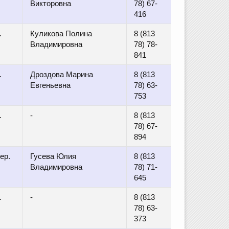
Викторовна
78) 67-
416
.
Куликова Полина
8 (813
Владимировна
78) 78-
841
.
Дроздова Марина
8 (813
Евгеньевна
78) 63-
753
.
-
8 (813
78) 67-
894
ер.
Гусева Юлия
8 (813
Владимировна
78) 71-
645
.
-
8 (813
78) 63-
373