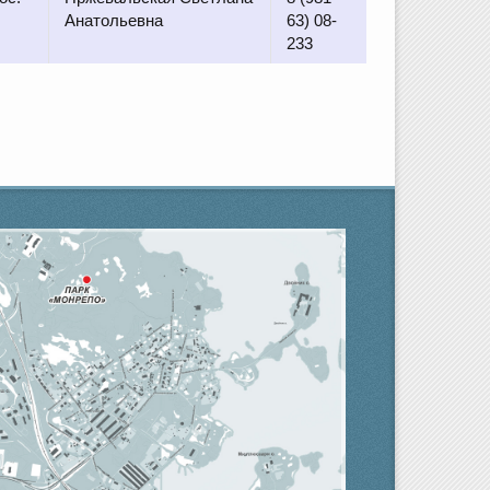
Анатольевна
63) 08-
233