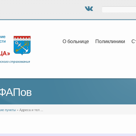
Поиск
О больнице
Поликлиники
С
 ФАПов
ие пункты
» Адреса и тел ...