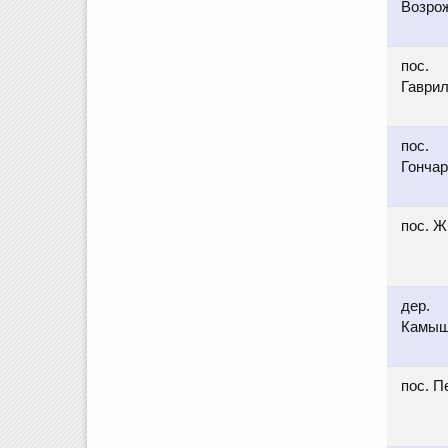
Возро
пос.
Гаври
пос.
Гонча
пос. Ж
дер.
Камыш
пос. П