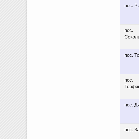
пос. Р
пос.
Сокол
пос. Т
пос.
Торфя
пос. Д
пос. З