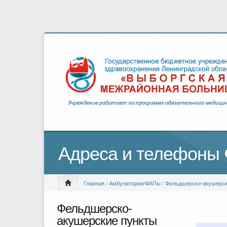
Адреса и телефоны
Главная
/
Амбулатории/ФАПы
/
Фельдшерско-акушерск
Фельдшерско-
акушерские пункты