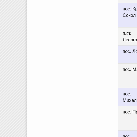
пос. К
Сокол
п.г.т.
Лесого
пос. Л
пос. М
пос.
Михал
пос. 
пос.