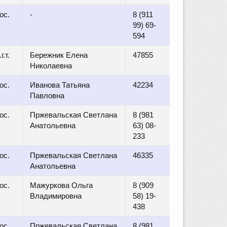
ос.
-
8 (911
99) 69-
594
.т.
Бережник Елена
47855
Николаевна
ос.
Иванова Татьяна
42234
Павловна
ос.
Пржевальская Светлана
8 (981
Анатольевна
63) 08-
233
ос.
Пржевальская Светлана
46335
Анатольевна
ос.
Мажуркова Ольга
8 (909
Владимировна
58) 19-
438
ос.
Пржевальская Светлана
8 (981