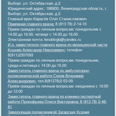
Выборг, ул. Октябрьская, д.2
Юридический адрес: 188800, Ленинградская область, г.
Выборг, ул. Октябрьская, д.2
Главный врач Карасёв Олег Станиславович
Приемная главного врача:
8 (813 78) 2-14-10
Прием граждан по личным вопросам: понедельник с
14.00 до 16.00, четверг с 14.00 до 16.00.
Электронная почта: lenoblvgb@yandex.ru
И.о. заместителя главного врача по медицинской части
Кушнир Александр Николаевич:
телефон
8(911)2307093
Прием граждан по личным вопросам: понедельник,
среда и пятница с 14.00 до 15.00.
Заместитель главного врача по амбулаторно-
поликлинической работе Серов Владимир
Александрович,
тел.8(81378)2-53-09.
Приём граждан по личным вопросам: ежедневно с 10:00
до 12:00
Заместитель главного врача по клинико-экспертной
работе Прокофьева Олеся Викторовна: 8 (813 78) 2-46-
81
Заведующая поликлиникой Загарских Ксения