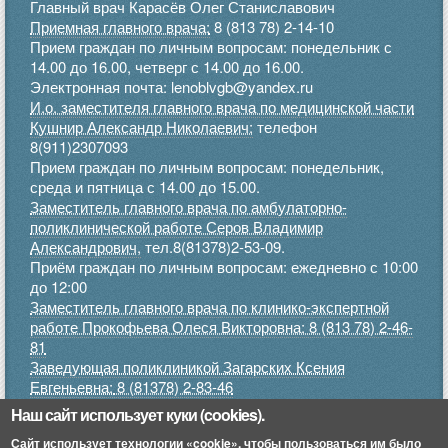
Главный врач Карасёв Олег Станиславович
Приемная главного врача:
8 (813 78) 2-14-10
Прием граждан по личным вопросам: понедельник с
14.00 до 16.00, четверг с 14.00 до 16.00.
Электронная почта: lenoblvgb@yandex.ru
И.о. заместителя главного врача по медицинской части
Кушнир Александр Николаевич:
телефон
8(911)2307093
Прием граждан по личным вопросам: понедельник,
среда и пятница с 14.00 до 15.00.
Заместитель главного врача по амбулаторно-
поликлинической работе Серов Владимир
Александрович,
тел.8(81378)2-53-09.
Приём граждан по личным вопросам: ежедневно с 10:00
до 12:00
Заместитель главного врача по клинико-экспертной
работе Прокофьева Олеся Викторовна: 8 (813 78) 2-46-
81
Заведующая поликлиникой Загарских Ксения
Евгеньевна:
8 (81378) 2-83-46
Прием граждан по личным вопросам: понедельник,
Наш сайт использует куки (cookies).
среда, пятница с 9.00 до 12.00, четверг с 15.00 до 17.00
Сайт использует технологии «cookie», чтобы пользоваться им было
.