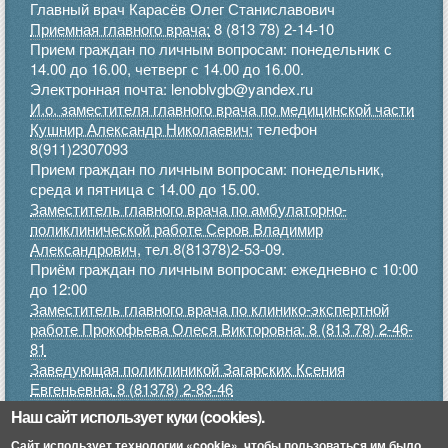
Главный врач Карасёв Олег Станиславович
Приемная главного врача:
8 (813 78) 2-14-10
Прием граждан по личным вопросам: понедельник с
14.00 до 16.00, четверг с 14.00 до 16.00.
Электронная почта: lenoblvgb@yandex.ru
И.о. заместителя главного врача по медицинской части
Кушнир Александр Николаевич:
телефон
8(911)2307093
Прием граждан по личным вопросам: понедельник,
среда и пятница с 14.00 до 15.00.
Заместитель главного врача по амбулаторно-
поликлинической работе Серов Владимир
Александрович,
тел.8(81378)2-53-09.
Приём граждан по личным вопросам: ежедневно с 10:00
до 12:00
Заместитель главного врача по клинико-экспертной
работе Прокофьева Олеся Викторовна: 8 (813 78) 2-46-
81
Заведующая поликлиникой Загарских Ксения
Евгеньевна:
8 (81378) 2-83-46
Прием граждан по личным вопросам: понедельник,
Наш сайт использует куки (cookies).
среда, пятница с 9.00 до 12.00, четверг с 15.00 до 17.00
Сайт использует технологии «cookie», чтобы пользоваться им было