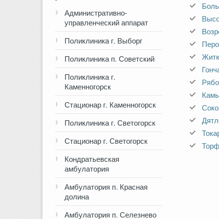
Боль
Административно-
Выс
управленческий аппарат
Возр
Поликлиника г. Выборг
Перо
Житк
Поликлиника п. Советский
Гонч
Поликлиника г.
Рябо
Каменногорск
Кам
Стационар г. Каменногорск
Соко
Дятл
Поликлиника г. Светогорск
Тока
Стационар г. Светогорск
Торф
Кондратьевская
амбулатория
Амбулатория п. Красная
долина
Амбулатория п. Селезнево