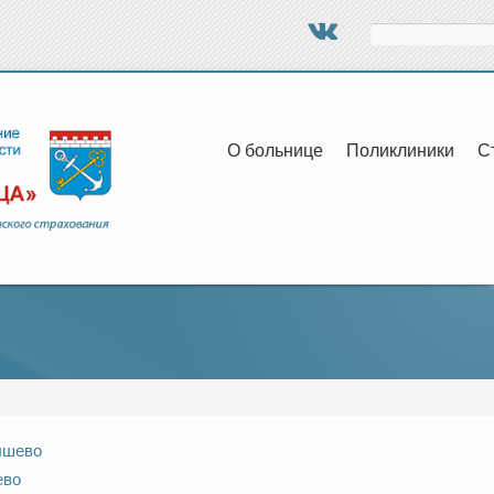
Поиск
О больнице
Поликлиники
С
ышево
ево