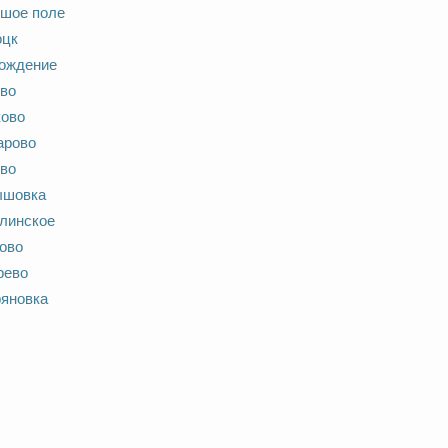
шое поле
оцк
ождение
во
ово
арово
во
ышовка
линское
ово
рево
яновка