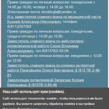
Прием граждан по личным вопросам: понедельник с
14.00 до 16.00, четверг с 14.00 до 16.00.
Электронная почта: lenoblvgb@yandex.ru
И.о. заместителя главного врача по медицинской части
Кушнир Александр Николаевич:
телефон
8(911)2307093
Прием граждан по личным вопросам: понедельник,
среда и пятница с 14.00 до 15.00.
Заместитель главного врача по амбулаторно-
поликлинической работе Серов Владимир
Александрович,
тел.8(81378)2-53-09.
Приём граждан по личным вопросам: ежедневно с 10:00
до 12:00
Заместитель главного врача по клинико-экспертной
работе Прокофьева Олеся Викторовна: 8 (813 78) 2-46-
81
Заведующая поликлиникой Загарских Ксения
Евгеньевна:
8 (81378) 2-83-46
Прием граждан по личным вопросам: понедельник,
Наш сайт использует куки (cookies).
среда, пятница с 9.00 до 12.00, четверг с 15.00 до 17.00
Сайт использует технологии «cookie», чтобы пользоваться им было
.
удобнее. Вы можете запретить обработку cookies в настройках
Приемное отделение:
8 (813 78) 2-45-52