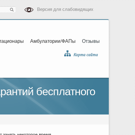
Версия для слабовидящих
тационары
Амбулатории/ФАПы
Отзывы
рантий бесплатного
 занять некоторое время.