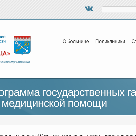
Поиск
О больнице
Поликлиники
С
ограмма государственных га
м медицинской помощи
ажаемые пациенты! Открытие размещенных ниже документов может