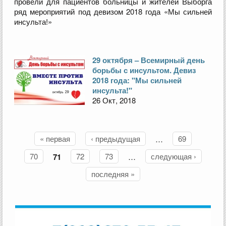
провели для пациентов больницы и жителей Выборга
ряд мероприятий под девизом 2018 года «Мы сильней
инсульта!»
29 октября – Всемирный день
борьбы с инсультом. Девиз
2018 года: "Мы сильней
инсульта!"
26 Окт, 2018
« первая
‹ предыдущая
…
69
Страницы
70
71
72
73
…
следующая ›
последняя »