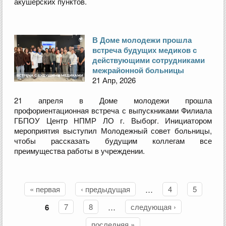
акушерских пунктов.
В Доме молодежи прошла
встреча будущих медиков с
действующими сотрудниками
межрайонной больницы
21 Апр, 2026
21 апреля в Доме молодежи прошла
профориентационная встреча с выпускниками Филиала
ГБПОУ Центр НПМР ЛО г. Выборг. Инициатором
мероприятия выступил Молодежный совет больницы,
чтобы рассказать будущим коллегам все
преимущества работы в учреждении.
« первая
‹ предыдущая
…
4
5
Страницы
6
7
8
…
следующая ›
последняя »