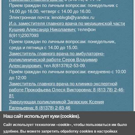
Прием граждан по личным вопросам: понедельник с
14.00 до 16.00, четверг с 14.00 до 16.00.
Электронная почта: lenoblvgb@yandex.ru
И.о. заместителя главного врача по медицинской части
Кушнир Александр Николаевич:
телефон
8(911)2307093
Прием граждан по личным вопросам: понедельник,
среда и пятница с 14.00 до 15.00.
Заместитель главного врача по амбулаторно-
поликлинической работе Серов Владимир
Александрович,
тел.8(81378)2-53-09.
Приём граждан по личным вопросам: ежедневно с 10:00
до 12:00
Заместитель главного врача по клинико-экспертной
работе Прокофьева Олеся Викторовна: 8 (813 78) 2-46-
81
Заведующая поликлиникой Загарских Ксения
Евгеньевна:
8 (81378) 2-83-46
Прием граждан по личным вопросам: понедельник,
Наш сайт использует куки (cookies).
среда, пятница с 9.00 до 12.00, четверг с 15.00 до 17.00
Сайт использует технологии «cookie», чтобы пользоваться им было
.
удобнее. Вы можете запретить обработку cookies в настройках
Приемное отделение:
8 (813 78) 2-45-52